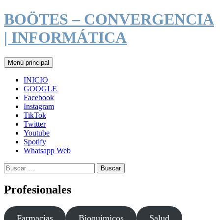
Saltar
BOÖTES – CONVERGENCIA
al
contenido
| INFORMÁTICA
Buscar
Menú principal
INICIO
GOOGLE
Facebook
Instagram
TikTok
Twitter
Youtube
Spotify
Whatsapp Web
Buscar:
Profesionales
Farmacias
Bioquímicos
Salud