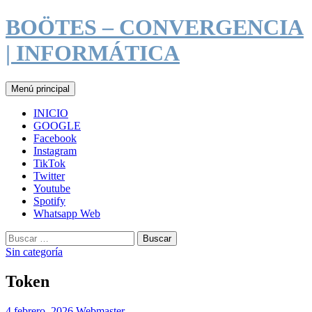
Saltar
BOÖTES – CONVERGENCIA
al
contenido
| INFORMÁTICA
Buscar
Menú principal
INICIO
GOOGLE
Facebook
Instagram
TikTok
Twitter
Youtube
Spotify
Whatsapp Web
Buscar:
Sin categoría
Token
4 febrero, 2026
Webmaster