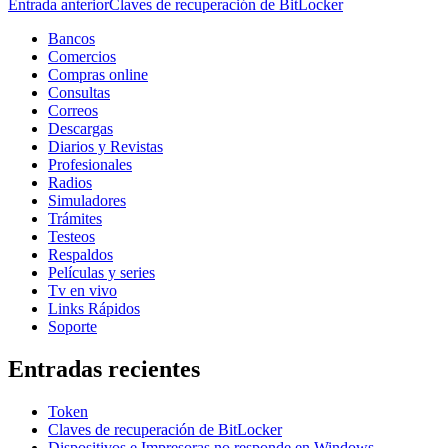
Navegación
Entrada anterior
Claves de recuperación de BitLocker
de
Bancos
Comercios
entradas
Compras online
Consultas
Correos
Descargas
Diarios y Revistas
Profesionales
Radios
Simuladores
Trámites
Testeos
Respaldos
Películas y series
Tv en vivo
Links Rápidos
Soporte
Entradas recientes
Token
Claves de recuperación de BitLocker
Dispositivos e Impresoras no responde en Windows