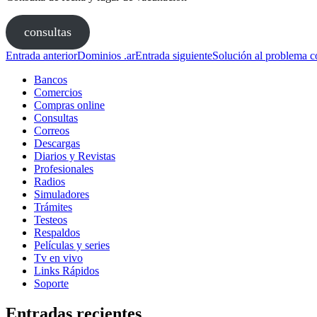
consultas
Navegación
Entrada anterior
Dominios .ar
Entrada siguiente
Solución al problema 
de
Bancos
Comercios
entradas
Compras online
Consultas
Correos
Descargas
Diarios y Revistas
Profesionales
Radios
Simuladores
Trámites
Testeos
Respaldos
Películas y series
Tv en vivo
Links Rápidos
Soporte
Entradas recientes