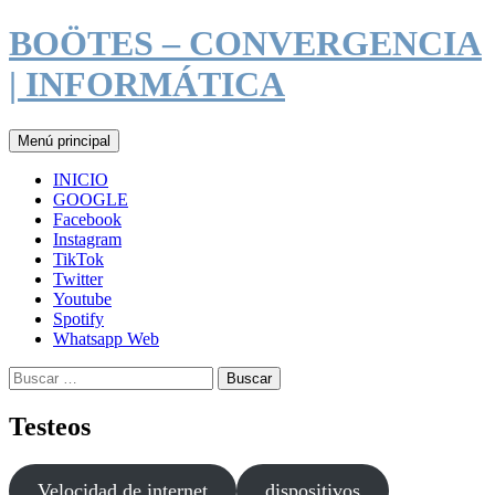
Saltar
BOÖTES – CONVERGENCIA
al
contenido
| INFORMÁTICA
Buscar
Menú principal
INICIO
GOOGLE
Facebook
Instagram
TikTok
Twitter
Youtube
Spotify
Whatsapp Web
Buscar:
Testeos
Velocidad de internet
dispositivos