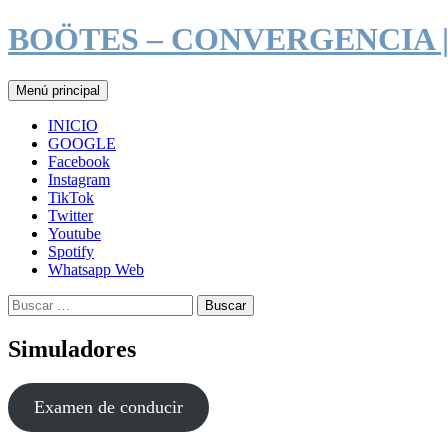
Saltar
BOÖTES – CONVERGENCIA 
al
contenido
Buscar
Menú principal
INICIO
GOOGLE
Facebook
Instagram
TikTok
Twitter
Youtube
Spotify
Whatsapp Web
Buscar:
Simuladores
Examen de conducir