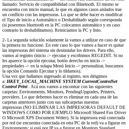
llamado: Servicio de compatibilidad con Bluetooth. El mismo se
encuentra con inicio manual, lo que en algunos casos aislados trae
un conflicto con las impresoras. Lo que se debe hacer es modificar
el Tipo de inicio a Automático o Deshabilitado según corresponda
(si poseemos bluetooth en la PC colocamos automático y en caso
contrario lo deshabilitamos). Reiniciamos la PC y listo.
2- La segunda solución solamente la vamos a utilizar en caso de que
la primera no funcione. En este caso lo que vamos a hacer es quitar
las impresoras del sistema sin desinstalar los drivers. Para ello,
vamos al registro (inicio -> ejecutar y escribimos REGEDIT. Si no
les aparece la opción ejecutar, botón derecho en inicio ->
propiedades -> en la solapa Menú Inicio -> personalizar, buscamos
la opción Comando Ejecutar y lo tildamos).
Una vez que hallamos ingresado al registro, nos dirigimos
a:
HKEY_LOCAL_MACHINE SYSTEM CurrentControlSet
Control Print
. Acá nos vamos a encontrar con las siguientes
carpetas: Environments, Monitors, PendingUpgrades, Printers,
providers. Lo que debemos hacer es eliminar en cada una de las
carpetas anteriores junto con sus subcarpetas nuestras
impresoras (NO ELIMINAR LAS IMPRESORAS DEFAULT DE
WINDOWS COMO POR EJEMPLO Microsoft Shared Fax Driver
O Microsoft XPS Document Writer). Si la impresora está conectada
por red (se encuentra conectada en otra PC de la red) va a figurar en
Environments; si está por IP va a figurar en Monitors Standard