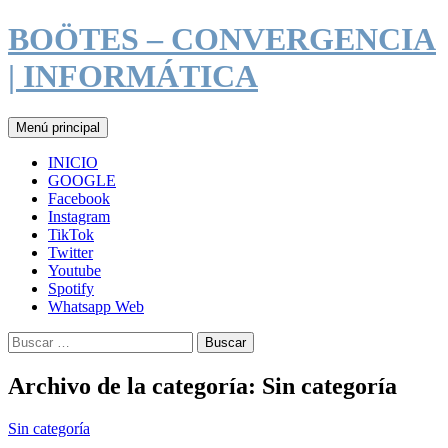
Saltar
BOÖTES – CONVERGENCIA
al
contenido
| INFORMÁTICA
Buscar
Menú principal
INICIO
GOOGLE
Facebook
Instagram
TikTok
Twitter
Youtube
Spotify
Whatsapp Web
Buscar:
Archivo de la categoría: Sin categoría
Sin categoría